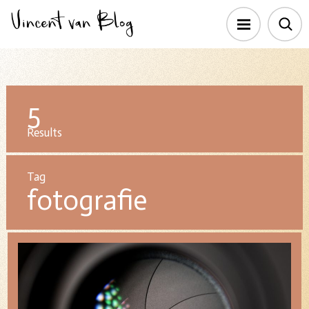
5
Results
Tag
fotografie