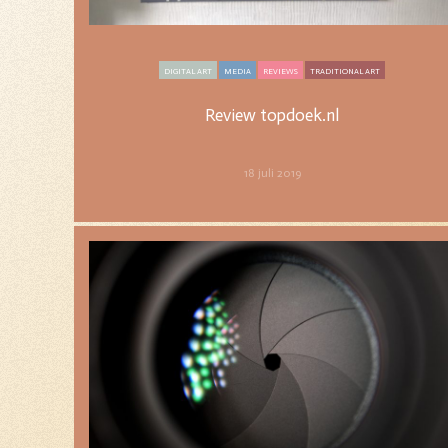
DIGITAL ART
MEDIA
REVIEWS
TRADITIONAL ART
Review topdoek.nl
Review topdoek.nl
18 juli 2019